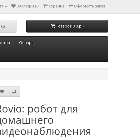
ет
Закладки (0)
Корзина
Оформить заказ
Товаров 0 (0р.)
ботов
Обзоры
Rovio: робот для
домашнего
видеонаблюдения