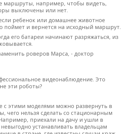
е маршруты, например, чтобы видеть,
оры выключены или нет.
 если ребенок или домашнее животное
это поймет и вернется на исходный маршрут.
огда его батареи начинают разряжаться, из
ковывается.
заменить роверов Марса, - доктор
офессиональное видеонаблюдение. Это
не эти роботы?
е с этими моделями можно развернуть в
ы, чего нельзя сделать со стационарным
апример, приехали на дачу и ушли в
м невыгодно устанавливать владельцам
тинице в стране, где известны случаи краж