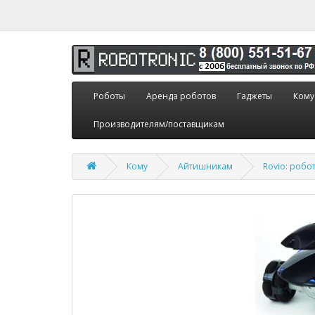
Роботы
Аренда роботов
Гаджеты
Кому
Производителям/поставщикам
Кому
Айтишникам
Rovio: роб