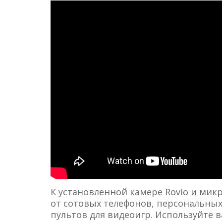
К установленной камере Rovio и мик
от сотовых телефонов, персональны
пультов для видеоигр. Используйте