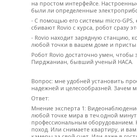
на простом интерфейсе. Настроенны
были ли определенные электроприб
- С помощью его системы micro-GPS,
сбивают Rovio с курса, робот сразу 
- Rovio находит зарядную станцию, к
любой точки в вашем доме и присты
Робот Rovio достаточно умен, чтобы 
Пирджаниан, бывший ученый НАСА.
Вопрос: мне удобней установить пр
надежней и целесообразней. Зачем м
Ответ:
Мнение эксперта 1: Видеонаблюдени
любой точке мира в теч.одной минут
профессиональным оборудованием. Н
поход. Или снимаете квартиру, и ва
камеры за свой счет. Или даже в гос