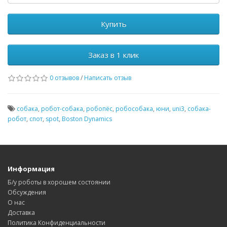
Купить
Заказ в 1 клик
0 отзывов
/
Написать отзыв
собака
,
робот-собака
,
робопёс
,
робособака
,
юни
,
uni3
,
собака-
робот
,
спот
,
spot
,
Boston Dynamics
Информация
Б/у роботы в хорошем состоянии
Обсуждения
О нас
Доставка
Политика Конфиденциальности