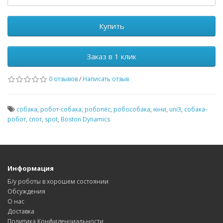
Купить
Заказ в 1 клик
0 отзывов
/
Написать отзыв
собака
,
робот-собака
,
робопёс
,
робособака
,
юни
,
uni3
,
собака-
робот
,
спот
,
spot
,
Boston Dynamics
Информация
Б/у роботы в хорошем состоянии
Обсуждения
О нас
Доставка
Политика Конфиденциальности