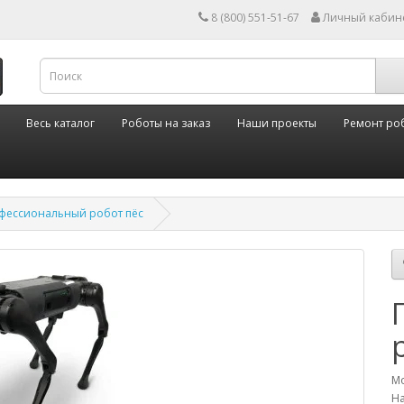
8 (800) 551-51-67
Личный кабин
Весь каталог
Роботы на заказ
Наши проекты
Ремонт ро
фессиональный робот пёс
Мо
На