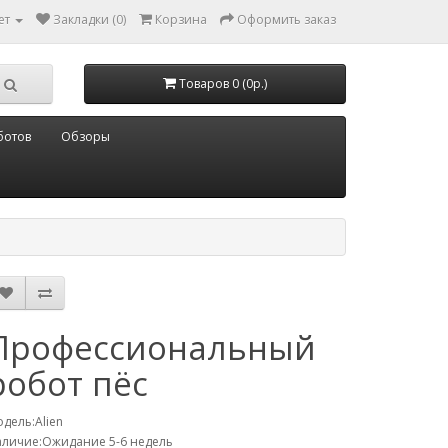
ет
Закладки (0)
Корзина
Оформить заказ
Товаров 0 (0р.)
ботов
Обзоры
Профессиональный
робот пёс
дель:Alien
личие:Ожидание 5-6 недель