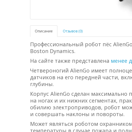
Описание
Отзывов (0)
Профессиональный робот пёс AlienGo
Boston Dynamics.
На сайте также представлена
менее д
Четвероногий AlienGo имеет полноц
датчиков на его передней части, вк
глубины.
Корпус AlienGo сделан максимально
на ногах и их нижних сегментах, пра
обилию электроприводов, робот може
и совершать наклоны и повороты.
Может являться роботом охранником
температуры в случае пожара и подн