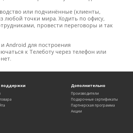
ководство или подчинённые (клиенты,
из любой точки мира. Ходить по офису,
отрудниками, провести переговоры и так
 и Android для построения
ючаться к Телеботу через телефон или
нет.
 поддержки
Дополнительно
ы
Производители
товара
Подарочные сертификаты
йта
Партнерская программа
Акции