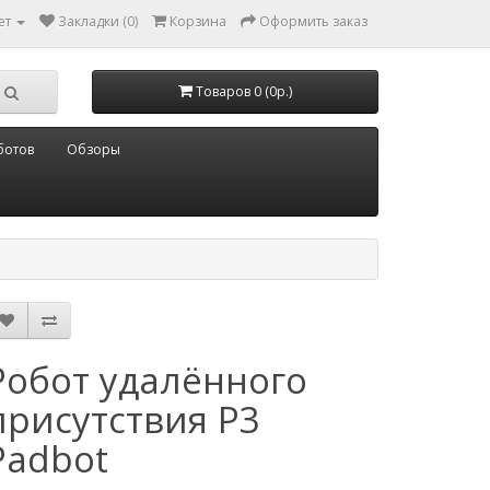
ет
Закладки (0)
Корзина
Оформить заказ
Товаров 0 (0р.)
ботов
Обзоры
Робот удалённого
присутствия P3
Padbot