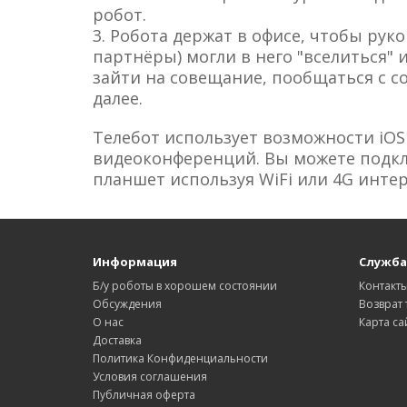
робот.
3. Робота держат в офисе, чтобы ру
партнёры) могли в него "вселиться" 
зайти на совещание, пообщаться с с
далее.
Телебот использует возможности iOS
видеоконференций. Вы можете подкл
планшет используя WiFi или 4G интер
Информация
Служба
Б/у роботы в хорошем состоянии
Контакт
Обсуждения
Возврат 
О нас
Карта са
Доставка
Политика Конфиденциальности
Условия соглашения
Публичная оферта