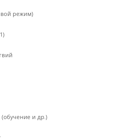
евой режим)
1)
твий
(обучение и др.)
г