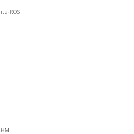
ntu-ROS
5 НМ