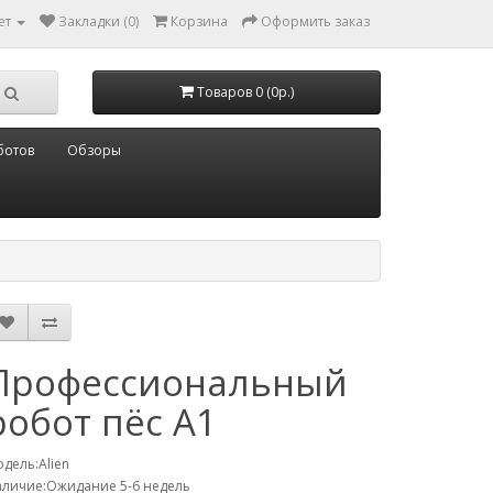
ет
Закладки (0)
Корзина
Оформить заказ
Товаров 0 (0р.)
ботов
Обзоры
Профессиональный
робот пёс A1
дель:Alien
личие:Ожидание 5-6 недель