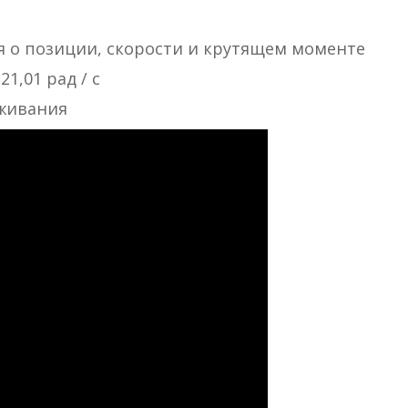
я о позиции, скорости и крутящем моменте
1,01 рад / с
уживания