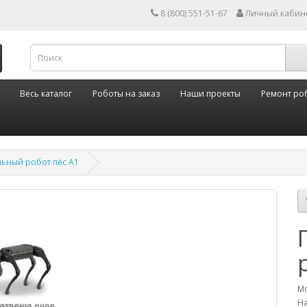
8 (800) 551-51-67
Личный кабин
Весь каталог
Роботы на заказ
Наши проекты
Ремонт ро
ьный робот пёс A1
Мо
На