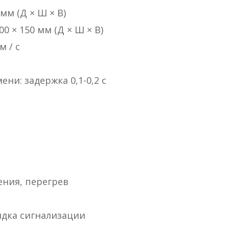
 мм (Д × Ш × В)
00 × 150 мм (Д × Ш × В)
м / с
ни: задержка 0,1-0,2 с
ения, перегрев
ядка сигнализации