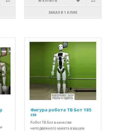
КУПИТЬ
ЗАКАЗ В 1 КЛИК
у
Фигура робота ТВ Бот 185
см
Робот ТВ Бот в качестве
ли
неподвижного макета в вашем