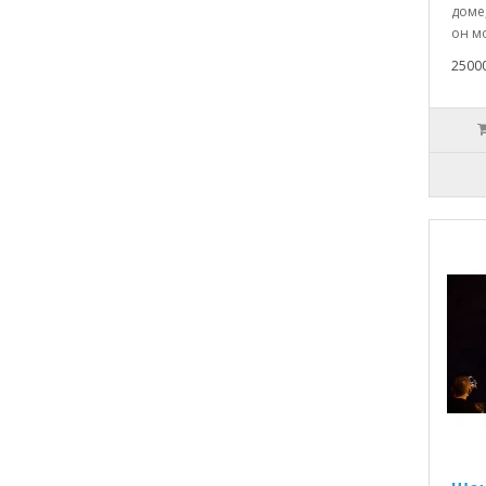
доме
он мо
2500