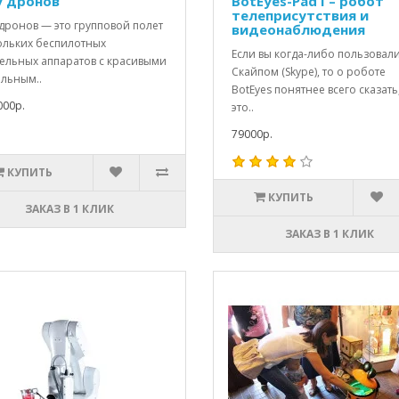
 дронов
BotEyes-Pad I – робот
телеприсутствия и
дронов — это групповой полет
видеонаблюдения
ольких беспилотных
Если вы когда-либо пользовал
тельных аппаратов с красивыми
Скайпом (Skype), то о роботе
альным..
BotEyes понятнее всего сказать
000р.
это..
79000р.
КУПИТЬ
КУПИТЬ
ЗАКАЗ В 1 КЛИК
ЗАКАЗ В 1 КЛИК