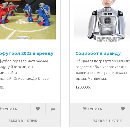
офутбол 2023 в аренду
Социобот в аренду
 футбол гораздо интереснее
Общается посредством мимик
ыдущей версии, он
создаёт любые человеческие
мичный и
эмоции с помощью виртуальн
ищный. Описание:До 8 часо..
мышц. Меняет ма..
0р.
120000р.
КУПИТЬ
КУПИТЬ
ЗАКАЗ В 1 КЛИК
ЗАКАЗ В 1 КЛИК