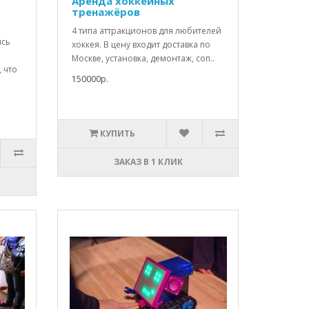
Аренда хоккейных
тренажёров
4 типа аттракционов для любителей
ись
хоккея. В цену входит доставка по
Москве, установка, демонтаж, соп..
, что
150000р.
КУПИТЬ
ЗАКАЗ В 1 КЛИК