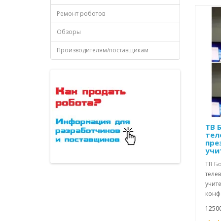
Ремонт роботов
Обзоры
Производителям/поставщикам
ТВ 
тел
пре
учи
ТВ Б
теле
учите
конфе
1250