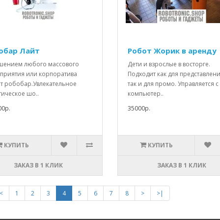
обар Лайт
Робот Жорик в аренду
шением любого массового
Дети и взрослые в восторге.
приятия или корпоратива
Подходит как для представлени
ет робобар.Увлекательное
так и для промо. Управляется с
тическое шо..
компьютер..
00р.
35000р.
КУПИТЬ
КУПИТЬ
ЗАКАЗ В 1 КЛИК
ЗАКАЗ В 1 КЛИК
<
1
2
3
4
5
6
7
8
>
>|