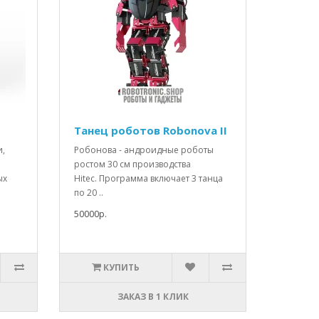
Танец роботов Robonova II
и,
Робонова - андроидные роботы
ростом 30 см производства
ых
Hitec. Программа включает 3 танца
по 20 ..
50000р.
КУПИТЬ
ЗАКАЗ В 1 КЛИК