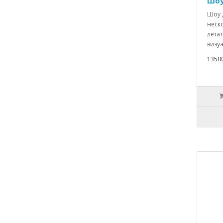
Шоу
Шоу 
неск
лета
визу
1350