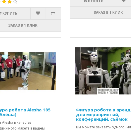
КУПИТЬ
ЗАКАЗ В 1 КЛИК
КУПИТЬ
ЗАКАЗ В 1 КЛИК
ура робота Alesha 185
Фигура робота в аренд
(Алёша)
для мероприятий,
конференций, съёмок
 Alesha в качестве
Вы можете заказать одного (и
движного макета в вашем