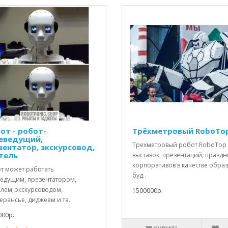
Бот - робот-
Трёхметровый RoboTop
еведущий,
Трехметровый робот RoboTop
зентатор, экскурсовод,
тель
выставок, презентаций, праздн
корпоративов в качестве обра
от может работать
буд..
ведущим, презентатором,
лем, экскурсоводом,
1500000р.
рансье, диджеем и та..
000р.