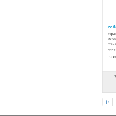
Роб
Укра
меро
стан
кине
5500
|<