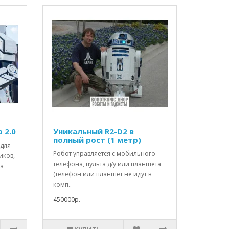
 2.0
Уникальный R2-D2 в
полный рост (1 метр)
 для
Робот управляется с мобильного
иков,
телефона, пульта д/у или планшета
за
(телефон или планшет не идут в
комп..
450000р.