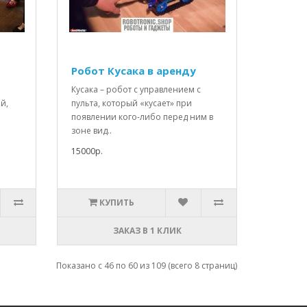
Робот Кусака в аренду
Кусака – робот с управлением с
й,
пульта, который «кусает» при
появлении кого-либо перед ним в
зоне вид..
15000р.
КУПИТЬ
ЗАКАЗ В 1 КЛИК
Показано с 46 по 60 из 109 (всего 8 страниц)