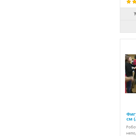
Фиг
см 
Робот
непо