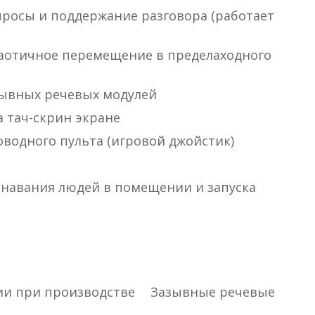
просы и поддержание разговора (работает
хаотичное перемещение в пределаходного
зывных речевых модулей
 тач-скрин экране
водного пульта (игровой джойстик)
знавания людей в помещении и запуска
ии при производстве
Зазывные речевые