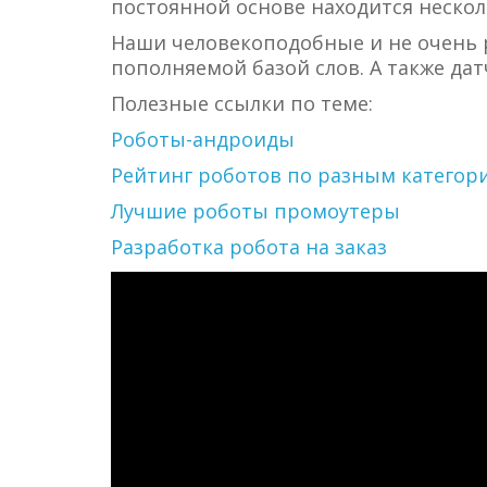
постоянной основе находится неско
Наши человекоподобные и не очень 
пополняемой базой слов. А также да
Полезные ссылки по теме:
Роботы-андроиды
Рейтинг роботов по разным категор
Лучшие роботы промоутеры
Разработка робота на заказ