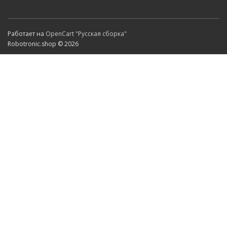
Работает на
OpenCart "Русская сборка"
Robotronic.shop © 2026