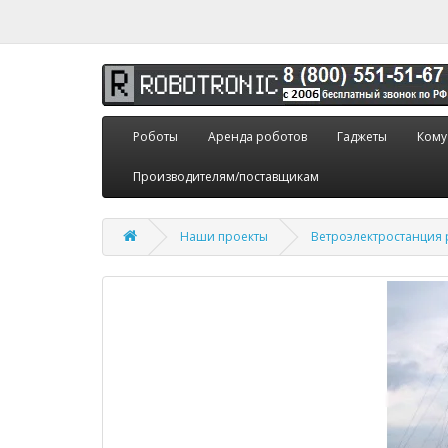
Роботы
Аренда роботов
Гаджеты
Кому
Производителям/поставщикам
Наши проекты
Ветроэлектростанция 