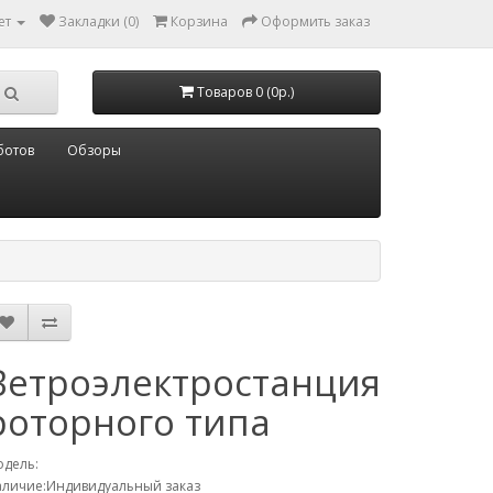
ет
Закладки (0)
Корзина
Оформить заказ
Товаров 0 (0р.)
ботов
Обзоры
Ветроэлектростанция
роторного типа
дель:
личие:Индивидуальный заказ