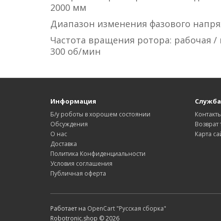
2000 мм
Диапазон изменения фазового напряж
Частота вращения ротора: рабочая / н
300 об/мин
Информация
Служба
Б/у роботы в хорошем состоянии
Контакт
Обсуждения
Возврат 
О нас
Карта са
Доставка
Политика Конфиденциальности
Условия соглашения
Публичная оферта
Работает на
OpenCart "Русская сборка"
Robotronic.shop © 2026