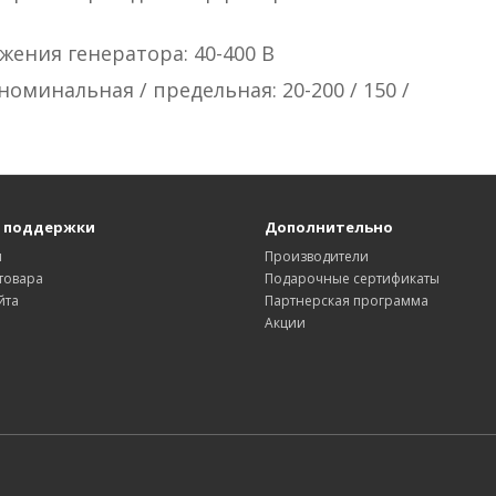
ения генератора: 40-400 В
оминальная / предельная: 20-200 / 150 /
 поддержки
Дополнительно
ы
Производители
товара
Подарочные сертификаты
йта
Партнерская программа
Акции