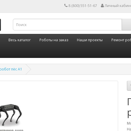
8 (800) 551-51-67
Личный кабин
Весь каталог
Роботы на заказ
Наши проекты
Ремонт ро
обот пёс A1
Мо
На