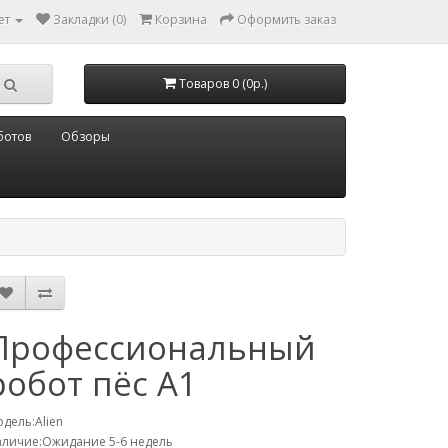
ет
Закладки (0)
Корзина
Оформить заказ
Товаров 0 (0р.)
ботов
Обзоры
Профессиональный
робот пёс A1
дель:Alien
личие:Ожидание 5-6 недель