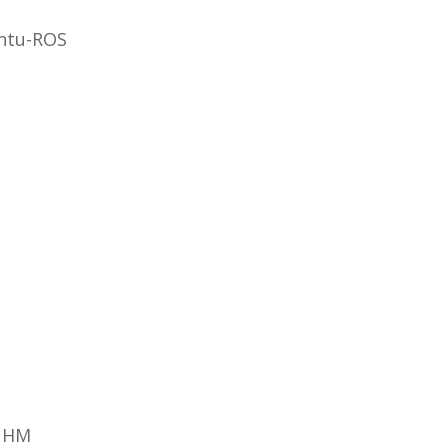
ntu-ROS
5 НМ