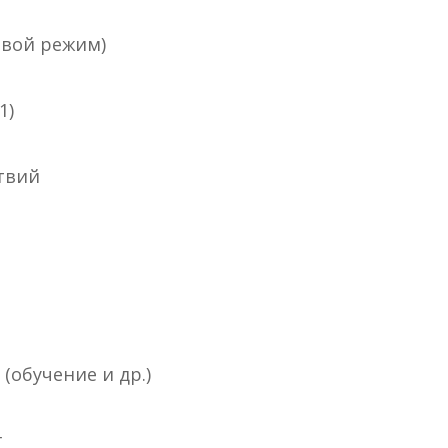
евой режим)
1)
твий
(обучение и др.)
г