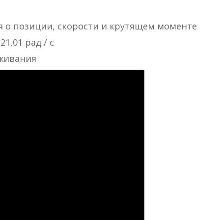
я о позиции, скорости и крутящем моменте
1,01 рад / с
уживания