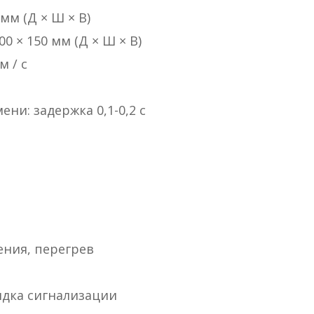
 мм (Д × Ш × В)
00 × 150 мм (Д × Ш × В)
м / с
ни: задержка 0,1-0,2 с
ения, перегрев
ядка сигнализации