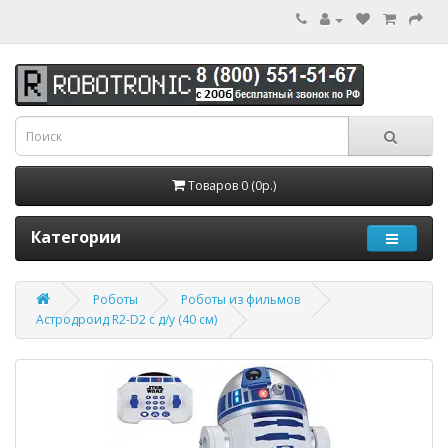
Товаров 0 (0р.)
Категории
Роботы
Роботы из фильмов
Астродроид R2-D2 с д/у (40 см)