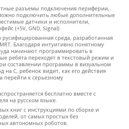
артные разъемы подключения периферии,
 можно подключить любые дополнительные
местимые датчики и исполнители,
йс (+5V, GND, Signal)
 русифицированная среда, разработанная
-MRT. Благодаря интуитивно понятному
руда начинают программировать в
тые ребята переходят в текстовый режим и
При составлении программы в визуальном
 на С, ребенок видит, как его действия
да перейти к серьезному
спространяется бесплатно вместе с
ля на русском языке.
вых книг с инструкциями по сборке и
елей, от самых простых без
ных автономных роботов.