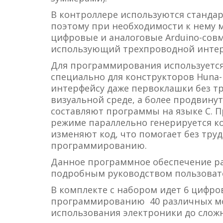
В контроллере используются станд
поэтому при необходимости к нему
цифровые и аналоговые Arduino-сов
использующий трехпроводной интерфе
Для программирования используется
специально для конструкторов Huna
интерфейсу даже первоклашки без т
визуальной среде, а более продвину
составляют программы на языке С. 
режиме параллельно генерируется код
изменяют код, что помогает без тру
программированию.
Данное программное обеспечение ра
подробным руководством пользовате
В комплекте с набором идет 6 цифро
программированию 40 различных мод
использования электроники до слож