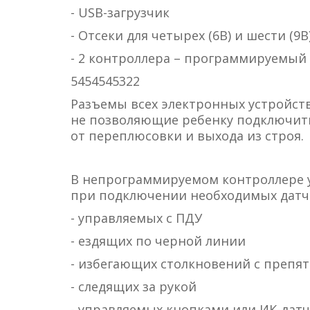
- USB-загрузчик
- Отсеки для четырех (6В) и шести (9
- 2 контроллера – программируемы
5454545322
Разъемы всех электронных устройс
не позволяющие ребенку подключить
от переплюсовки и выхода из строя.
В непрограммируемом контроллере у
при подключении необходимых датчи
- управляемых с ПДУ
- ездящих по черной линии
- избегающих столкновений с препя
- следящих за рукой
- управляемых кнопками или ИК-дат