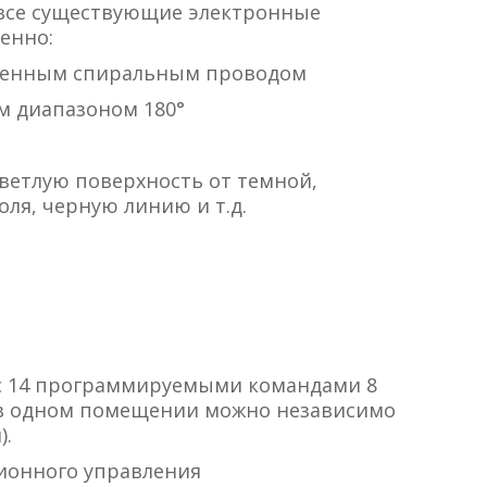
 все существующие электронные
енно:
силенным спиральным проводом
им диапазоном 180°
светлую поверхность от темной,
ля, черную линию и т.д.
 с 14 программируемыми командами 8
в одном помещении можно независимо
).
ционного управления