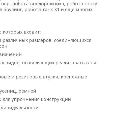
зер, робота-внедорожника, робота-гонку
 в боулинг, робота-танк K1 и еще многих
о которых входит:
в различных размеров, соединяющихся
рон
азначений
ых видов, позволяющих реализовать в т.ч.
овые и резиновые втулки, крепежные
гусениц, ремней
ек для упрочнения конструкций
ндивидуальности.