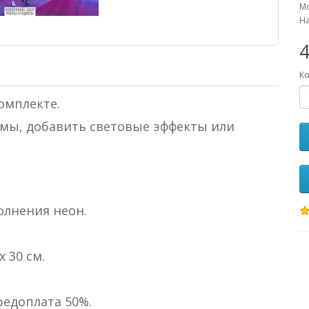
Мо
На
Ко
комплекте.
мы, добавить световые эффекты или
полнения неон.
х 30 см.
редоплата 50%.