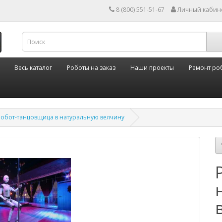
8 (800) 551-51-67
Личный кабин
Весь каталог
Роботы на заказ
Наши проекты
Ремонт ро
Робот-танцовщица в натуральную велчину