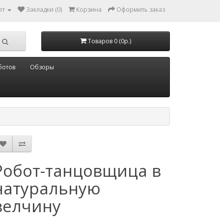
ет
Закладки (0)
Корзина
Оформить заказ
Товаров 0 (0р.)
ботов
Обзоры
Робот-танцовщица в
натуральную
велчину