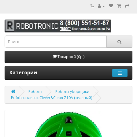
Товаров 0 (0р.)
Категории
Роботы
Роботы уборщики
Робот-пылесос Clever&Clean Z10A (зеленый)