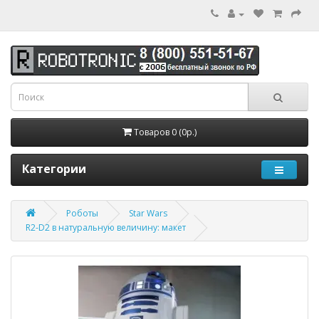
Товаров 0 (0р.)
Категории
Роботы
Star Wars
R2-D2 в натуральную величину: макет