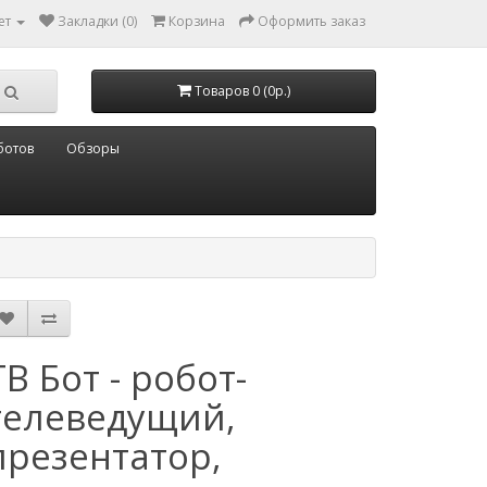
ет
Закладки (0)
Корзина
Оформить заказ
Товаров 0 (0р.)
ботов
Обзоры
ТВ Бот - робот-
телеведущий,
презентатор,