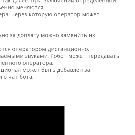
и так далее. При включении определённой
венно меняются.
ера, через которую оператор может
но за доплату можно заменить их
ются оператором дистанционно.
ваемыми звуками. Робот может передавать
лённого оператора.
кционал может быть добавлен за
ю чат-бота.