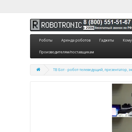
Роботы
Аренда роботов
Гаджеты
Кому
Производителям/поставщикам
ТВ Бот - робот-телеведущий, презентатор, э