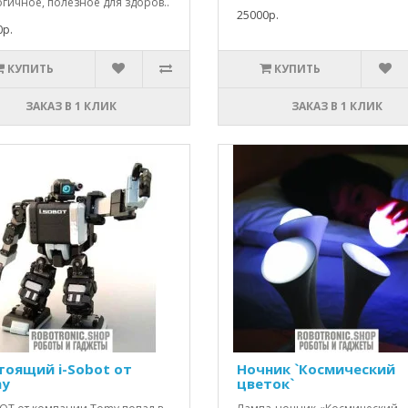
гичное, полезное для здоров..
25000р.
0р.
КУПИТЬ
КУПИТЬ
ЗАКАЗ В 1 КЛИК
ЗАКАЗ В 1 КЛИК
тоящий i-Sobot от
Ночник `Космический
y
цветок`