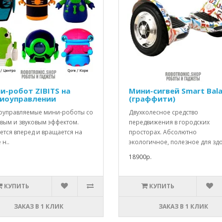
и-робот ZIBITS на
Мини-сигвей Smart Bal
иоуправлении
(граффити)
оуправляемые мини-роботы со
Двухколесное средство
овым и звуковым эффектом.
передвижения в городских
ется вперед и вращается на
просторах. Абсолютно
 н..
экологичное, полезное для здо
18900р.
КУПИТЬ
КУПИТЬ
ЗАКАЗ В 1 КЛИК
ЗАКАЗ В 1 КЛИК