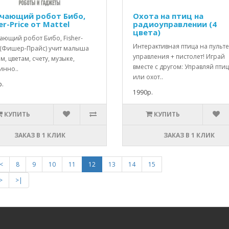
чающий робот Бибо,
Охота на птиц на
er-Price от Mattel
радиоуправлении (4
цвета)
ающий робот Бибо, Fisher-
Интерактивная птица на пульте
e (Фишер-Прайс) учит малыша
управления + пистолет! Играй
м, цветам, счету, музыке,
вместе с другом: Управляй пти
инно..
или охот..
.
1990р.
КУПИТЬ
КУПИТЬ
ЗАКАЗ В 1 КЛИК
ЗАКАЗ В 1 КЛИК
<
8
9
10
11
12
13
14
15
>
>|