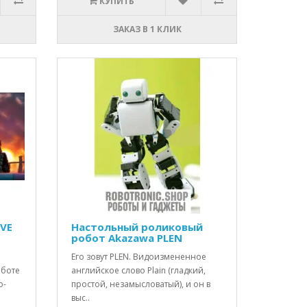
КУПИТЬ
ЗАКАЗ В 1 КЛИК
EVE
Настольный роликовый
робот Akazawa PLEN
Его зовут PLEN. Видоизмененное
оботе
английское слово Plain (гладкий,
о-
простой, незамысловатый), и он в
выс..