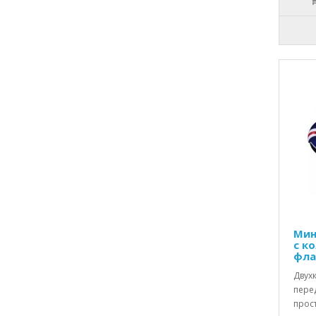
Мин
с к
фла
Двух
пере
прос