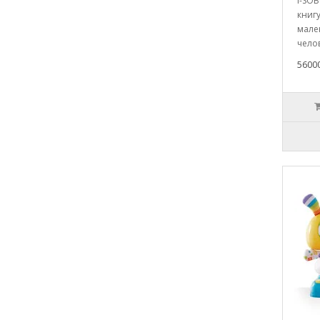
I-SO
книгу
мале
челов
5600