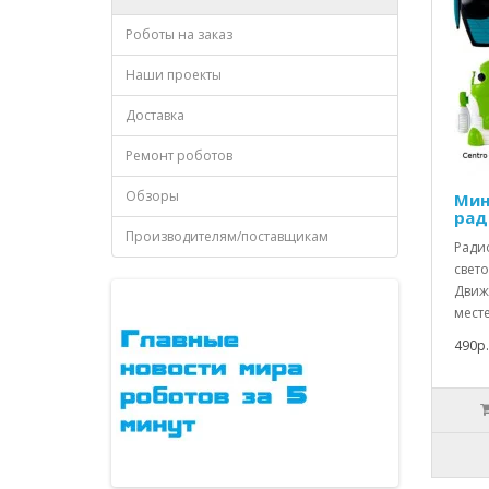
Роботы на заказ
Наши проекты
Доставка
Ремонт роботов
Обзоры
Мин
рад
Производителям/поставщикам
Ради
свет
Движ
месте
490р.