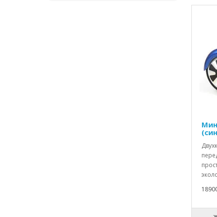
Мин
(си
Двух
пере
прос
эколо
1890