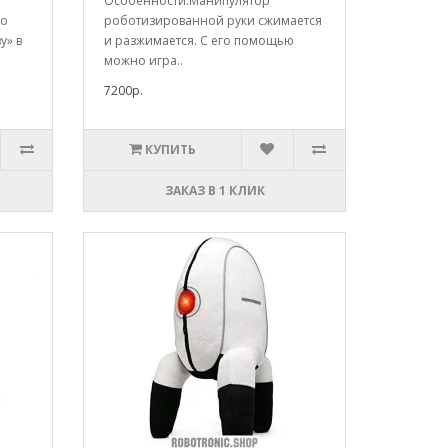
Особенности:Манипулятор
но
роботизированной руки сжимается
у» в
и разжимается. С его помощью
можно игра..
7200р.
КУПИТЬ
ЗАКАЗ В 1 КЛИК