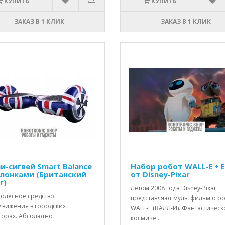
КУПИТЬ
КУПИТЬ
ЗАКАЗ В 1 КЛИК
ЗАКАЗ В 1 КЛИК
и-сигвей Smart Balance
Набор робот WALL-E + 
олонками (Британский
от Disney-Pixar
г)
Летом 2008 года Disney-Pixar
колесное средство
представляют мультфильм о р
движения в городских
WALL-E (ВАЛЛ-И). Фантастическ
торах. Абсолютно
космиче..