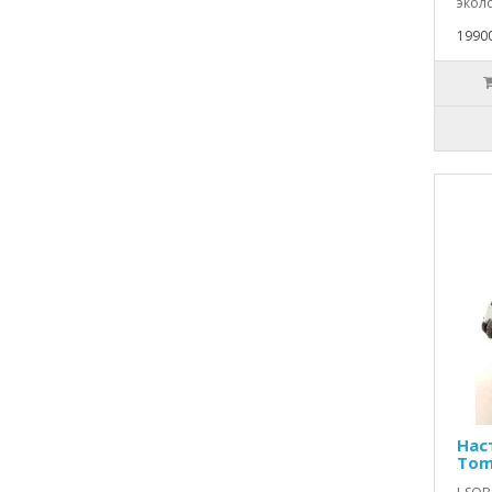
эколо
1990
Нас
Tom