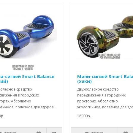
и-сигвей Smart Balance
Мини-сигвей Smart Bal
ний)
(хаки)
колесное средство
Двухколесное средство
движения в городских
передвижения в городских
торах. Абсолютно
просторах. Абсолютно
гичное, полезное для здоров..
экологичное, полезное для здо
0р.
18900р.