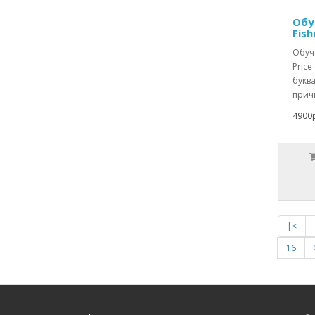
Обу
Fish
Обуч
Pric
буква
прич
4900р
|<
16