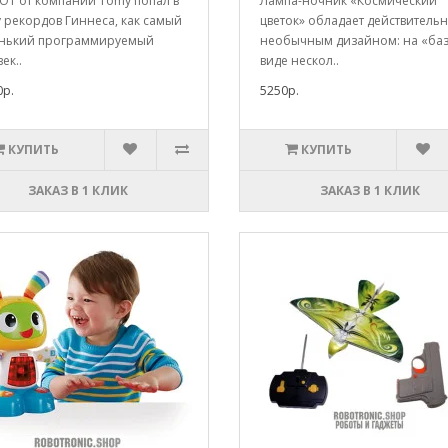
BOT от компании Tomy попал в
Лампа-ночник «Космический
 рекордов Гиннеса, как самый
цветок» обладает действитель
нький программируемый
необычным дизайном: на «баз
ек..
виде нескол..
0р.
5250р.
КУПИТЬ
КУПИТЬ
ЗАКАЗ В 1 КЛИК
ЗАКАЗ В 1 КЛИК