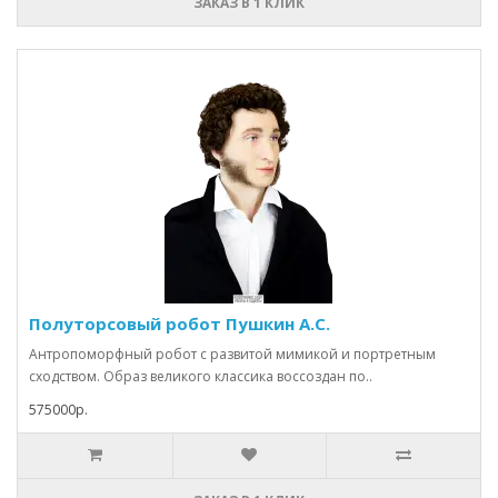
ЗАКАЗ В 1 КЛИК
Полуторсовый робот Пушкин А.С.
Антропоморфный робот с развитой мимикой и портретным
сходством. Образ великого классика воссоздан по..
575000р.