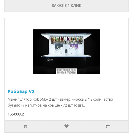
ЗАКАЗ В 1 КЛИК
РобоБар V2
Манипулятор RoboM5- 2 шт Размер киоска 2 * 3Количество
бутылок / напитков на крыше - 72 штПодат..
1550000р.