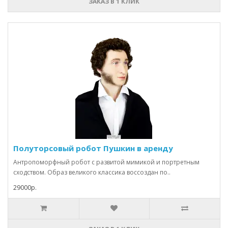
ЗАКАЗ В 1 КЛИК
Полуторсовый робот Пушкин в аренду
Антропоморфный робот с развитой мимикой и портретным
сходством. Образ великого классика воссоздан по..
29000р.