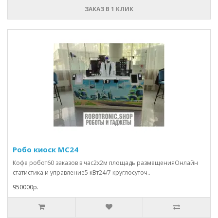
ЗАКАЗ В 1 КЛИК
Робо киоск MC24
Кофе робот60 заказов в час2x2м площадь размещенияОнлайн
статистика и управление5 кВт24/7 круглосуточ..
950000р.