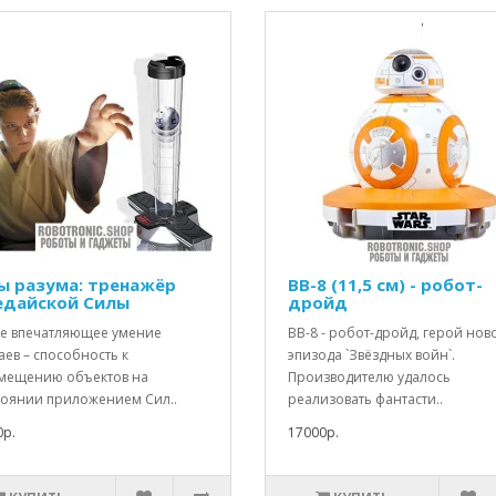
ы разума: тренажёр
BB-8 (11,5 см) - робот-
дайской Силы
дройд
е впечатляющее умение
BB-8 - робот-дройд, герой нов
ев – способность к
эпизода `Звёздных войн`.
мещению объектов на
Производителю удалось
тоянии приложением Сил..
реализовать фантасти..
0р.
17000р.