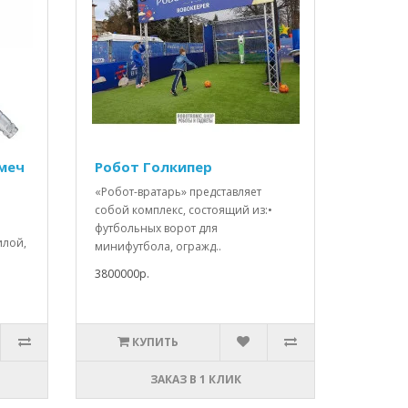
меч
Робот Голкипер
«Робот-вратарь» представляет
собой комплекс, состоящий из:•
футбольных ворот для
илой,
минифутбола, огражд..
3800000р.
КУПИТЬ
ЗАКАЗ В 1 КЛИК