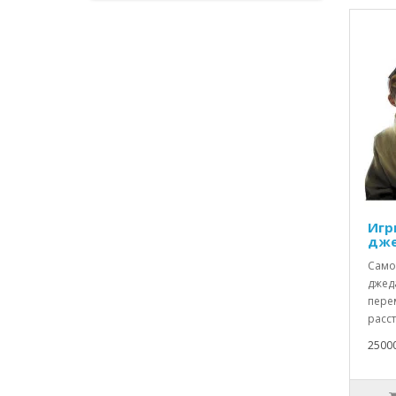
Игр
дже
Само
джеда
пере
расс
2500