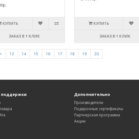
00р.
КУПИТЬ
КУПИТЬ
ЗАКАЗ В 1 КЛИК
ЗАКАЗ В 1 КЛИК
<
13
14
15
16
17
18
19
20
 поддержки
Дополнительно
ы
Производители
товара
Подарочные сертификаты
йта
Партнерская программа
Акции