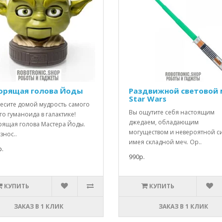
орящая голова Йоды
Раздвижной световой 
Star Wars
есите домой мудрость самого
Вы ощутите себя настоящим
о гуманоида в галактике!
джедаем, обладающим
рящая голова Мастера Йоды.
могуществом и невероятной с
знос..
имея складной меч. Ор..
.
990р.
КУПИТЬ
КУПИТЬ
ЗАКАЗ В 1 КЛИК
ЗАКАЗ В 1 КЛИК