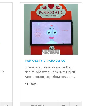
РобоЗАГС / RoboZAGS
Новые технологии – в массы. И кто
ого
любит - обязательно женится, пусть
даже с помощью робота. Ведь это..
445000р.