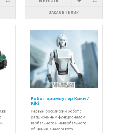
КУПИТЬ
ЗАКАЗ В 1 КЛИК
Робот промоутер Кики /
Kiki
.кв.
Первый российский робот с
с
расширенным функционалом
и..
вербального и невербального
общения, аналога кото..