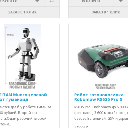
КУПИТЬ
КУПИТЬ
ЗАКАЗ В 1 КЛИК
ЗАКАЗ В 1 КЛИК
TITAN Многоцелевой
Робот газонокосилка
от гуманоид
Robomow RS635 Pro S
ются два б/у робота Титан за
RS635 Pro S Robomow до 5 000 м
0 рублей. Второй как
(рек. площ. 3 600 м.кв.) 2 ножа, 
асти.Один рабочий, второй
базовой станцией, GSM и укрыт
Стоим..
279990р.