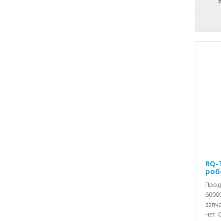
RQ-
роб
Прода
60000
запч
нет. 