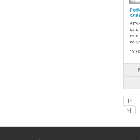
Роб
сла
Авто
конфе
конфе
покуп
1500
|<
>|