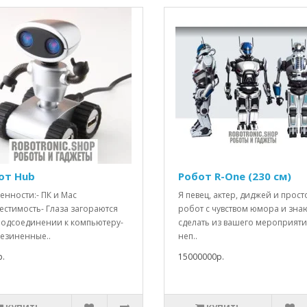
от Hub
Робот R-One (230 см)
енности:- ПК и Mac
Я певец, актер, диджей и прост
естимость- Глаза загораются
робот с чувством юмора и знаю
подсоединении к компьютеру-
сделать из вашего мероприят
езиненные..
неп..
.
15000000р.