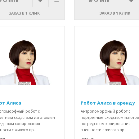
КУПИТЬ
КУПИТЬ
ЗАКАЗ В 1 КЛИК
ЗАКАЗ В 1 КЛИК
от Алиса
Робот Алиса в аренду
опоморфный робот с
Антропоморфный робот с
ретным сходством изготовлен
портретным сходством изгото
едством копирования
посредством копирования
ости с живого пр..
внешности с живого пр..