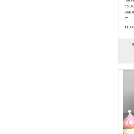
Паке
по 36
нави
ст..
1100