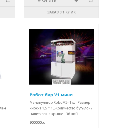
КУПИТЬ
ЗАКАЗ В 1 КЛИК
Робот бар V1 мини
Манипулятор RoboM5- 1 шт Размер
влен
киоска 1,5 * 1,5Количество бутылок /
напитков на крыше - 36 штП..
900000р.