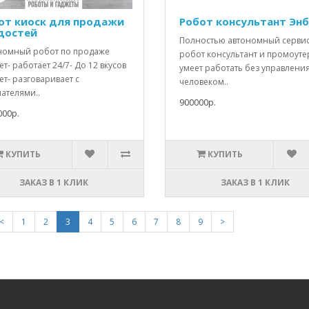
от киоск для продажи
Робот консультант Эн
достей
Полностью автономный серви
номный робот по продаже
робот консультант и промоуте
т- работает 24/7- До 12 вкусов
умеет работать без управлени
т- разговаривает с
человеком..
ателями..
900000р.
000р.
КУПИТЬ
КУПИТЬ
ЗАКАЗ В 1 КЛИК
ЗАКАЗ В 1 КЛИК
<
1
2
3
4
5
6
7
8
9
>