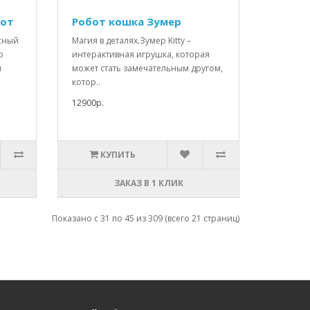
бот
Робот кошка Зумер
сный
Магия в деталях.Зумер Kitty –
р
интерактивная игрушка, которая
я
может стать замечательным другом,
котор..
12900р.
КУПИТЬ
ЗАКАЗ В 1 КЛИК
Показано с 31 по 45 из 309 (всего 21 страниц)