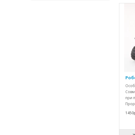
Роб
Особ
Совм
при 
Прор
1450р