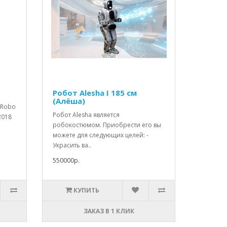
Робот Alesha I 185 см
(Алёша)
e Robo
Робот Alesha является
2018
робокостюмом. Приобрести его вы
можете для следующих целей: -
Украсить ва..
550000р.
КУПИТЬ
ЗАКАЗ В 1 КЛИК