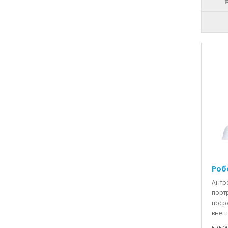
Роб
Антр
порт
поср
внешн