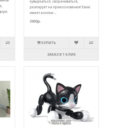
лампы
кувыркаться, сворачиваться,
я,
реагирует на прикосновения! Ежик
дную
имеет кнопки-..
3900р.
КУПИТЬ
ЗАКАЗ В 1 КЛИК