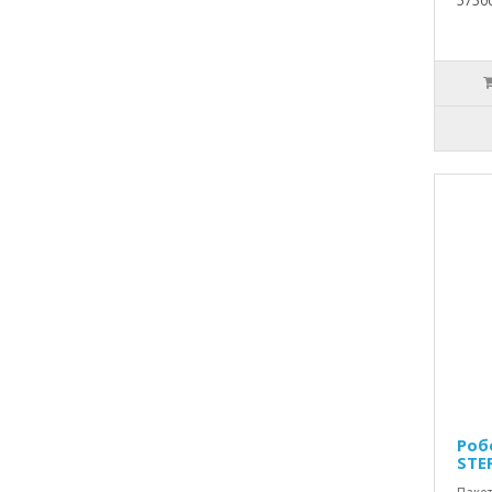
5750
Роб
STE