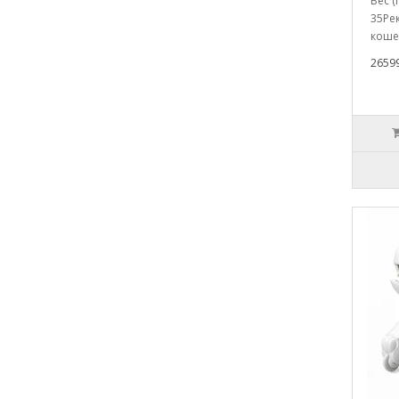
Вес (
35Ре
кошен
2659