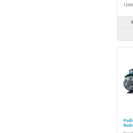
1200
Роб
Rob