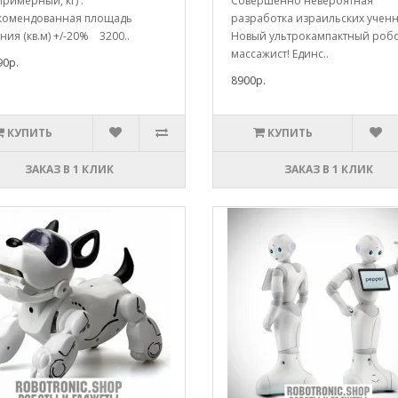
примерный, кг) :
Совершенно невероятная
комендованная площадь
разработка израильских ученн
ия (кв.м) +/-20% 3200..
Новый ультрокампактный робо
массажист! Единс..
90р.
8900р.
КУПИТЬ
КУПИТЬ
ЗАКАЗ В 1 КЛИК
ЗАКАЗ В 1 КЛИК