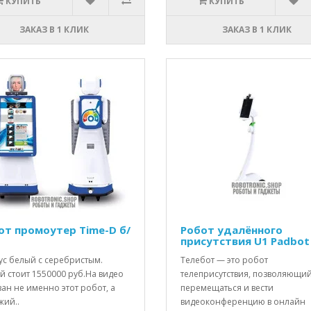
КУПИТЬ
КУПИТЬ
ЗАКАЗ В 1 КЛИК
ЗАКАЗ В 1 КЛИК
от промоутер Time-D б/
Робот удалённого
присутствия U1 Padbot
ус белый с серебристым.
Телебот — это робот
й стоит 1550000 руб.На видео
телеприсутствия, позволяющи
ан не именно этот робот, а
перемещаться и вести
жий..
видеоконференцию в онлайн