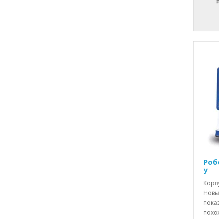
Роб
у
Корп
Новы
показ
похо