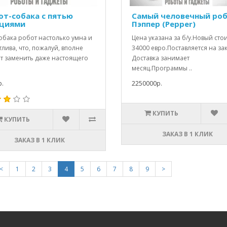
от-собака с пятью
Самый человечный ро
циями
Пэппер (Pepper)
обака робот настолько умна и
Цена указана за б/у.Новый сто
лива, что, пожалуй, вполне
34000 евро.Поставляется на зак
т заменить даже настоящего
Доставка занимает
месяц.Программы ..
.
2250000р.
КУПИТЬ
КУПИТЬ
ЗАКАЗ В 1 КЛИК
ЗАКАЗ В 1 КЛИК
<
1
2
3
4
5
6
7
8
9
>