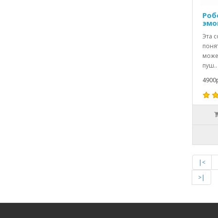
Роб
эмо
Эта с
понят
може
пуш..
4900р
|<
>|