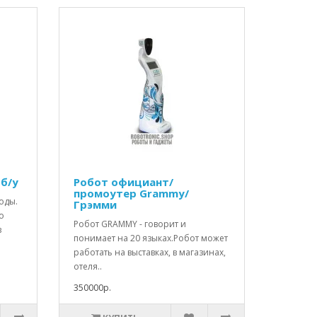
б/у
Робот официант/
промоутер Grammy/
оды.
Грэмми
о
Робот GRAMMY - говорит и
в
понимает на 20 языках.Робот может
работать на выставках, в магазинах,
отеля..
350000р.