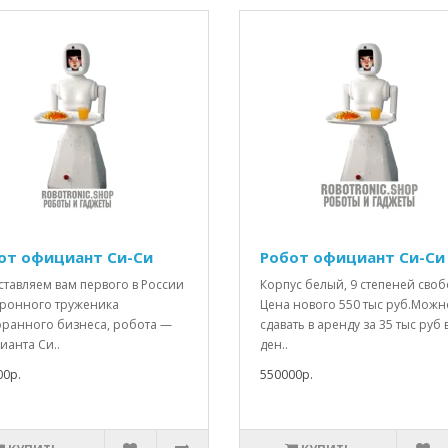
от официант Си-Си
Робот официант Си-Си 
ставляем вам первого в России
Корпус белый, 9 степеней своб
тронного труженика
Цена нового 550 тыс руб.Можн
оранного бизнеса, робота —
сдавать в аренду за 35 тыс руб 
ианта Си..
ден..
00р.
550000р.