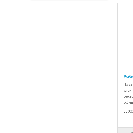
Роб
Пред
элек
рест
офиц
5500