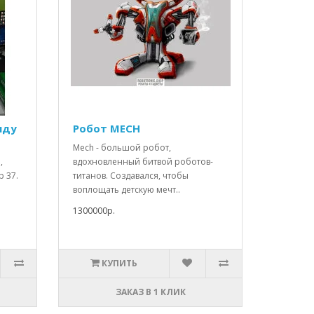
нду
Робот МЕСН
Mech - большой робот,
,
вдохновленный битвой роботов-
р 37.
титанов. Создавался, чтобы
воплощать детскую мечт..
1300000р.
КУПИТЬ
ЗАКАЗ В 1 КЛИК