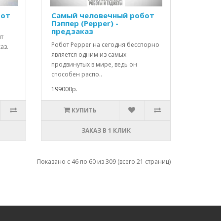
бот
Самый человечный робот
Пэппер (Pepper) -
предзаказ
ит
Робот Pepper на сегодня бесспорно
аз.
является одним из самых
продвинутых в мире, ведь он
способен распо..
199000р.
КУПИТЬ
ЗАКАЗ В 1 КЛИК
Показано с 46 по 60 из 309 (всего 21 страниц)