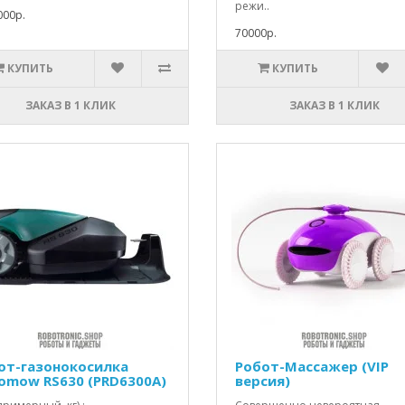
режи..
000р.
70000р.
КУПИТЬ
КУПИТЬ
ЗАКАЗ В 1 КЛИК
ЗАКАЗ В 1 КЛИК
от-газонокосилка
Робот-Массажер (VIP
omow RS630 (PRD6300A)
версия)