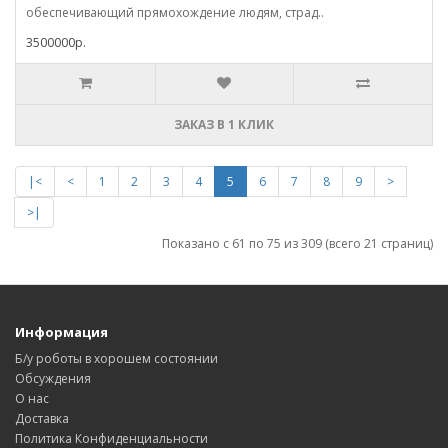
обеспечивающий прямохождение людям, страд..
3500000р.
ЗАКАЗ В 1 КЛИК
|<
<
1
2
3
4
5
6
7
8
9
>
>|
Показано с 61 по 75 из 309 (всего 21 страниц)
Информация
Б/у роботы в хорошем состоянии
Обсуждения
О нас
Доставка
Политика Конфиденциальности